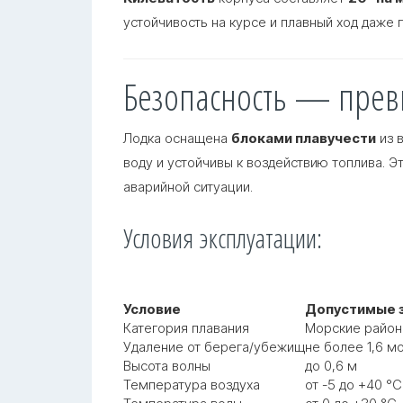
устойчивость на курсе и плавный ход даже 
Безопасность — прев
Лодка оснащена
блоками плавучести
из 
воду и устойчивы к воздействию топлива
. Э
аварийной ситуации
.
Условия эксплуатации
:
Условие
Допустимые 
Категория плавания
Морские район
Удаление от берега/убежищ
не более 1,6 м
Высота волны
до 0,6 м
Температура воздуха
от -5 до +40 °С