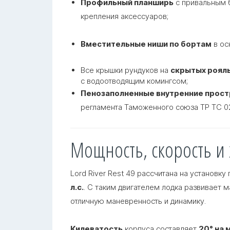
Профильный планширь
с привальным 
крепления аксессуаров;
Вместительные ниши по бортам
в ос
Все крышки рундуков на
скрытых рояль
с водоотводящим комингсом;
Пенозаполненные внутренние прост
регламента Таможенного союза ТР ТС 0
Мощность, скорость и
Lord River Rest 49 рассчитана на установ
л.с.
. С таким двигателем лодка развивает
отличную маневренность и динамику.
Килеватость
корпуса составляет
20° на 