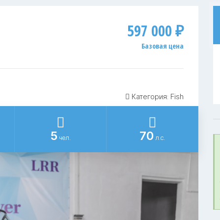
597 000 ₽
Базовая цена
Категория: Fish
5
70
чел.
л.с.