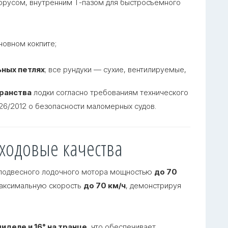
брусом, внутренним Т-пазом для быстросъёмного
новном кокпите;
ных петлях
; все рундуки — сухие, вентилируемые,
ранства
лодки согласно требованиям технического
26/2012 о безопасности маломерных судов
.
 ходовые качества
ку подвесного лодочного мотора мощностью
до 70
 максимальную скорость
до 70 км/ч
, демонстрируя
миделе и 16° на транце
, что обеспечивает