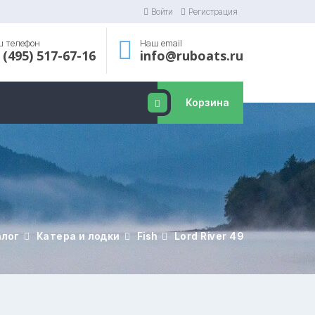
Войти
Регистрация
 телефон
Наш email
 (495) 517-67-16
info@ruboats.ru
Корзина
алог
Катера и лодки
Fish
Lord River 49