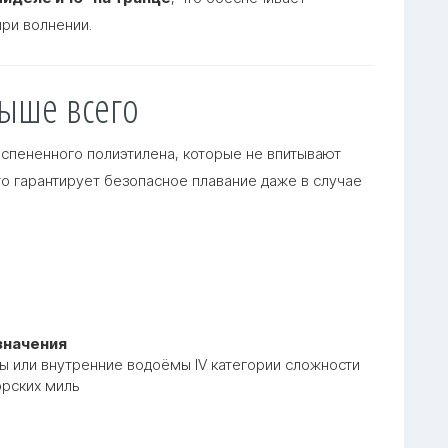
при волнении.
ыше всего
вспененного полиэтилена, которые не впитывают
то гарантирует безопасное плавание даже в случае
значения
ы или внутренние водоёмы IV категории сложности
орских миль