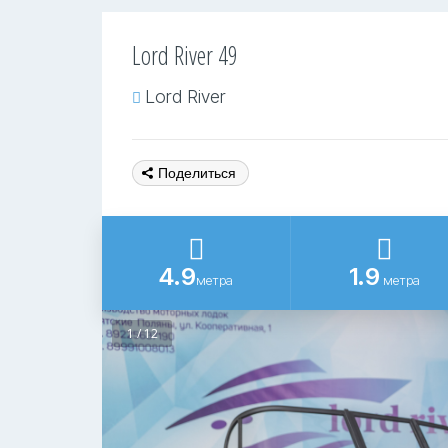
Lord River 49
Lord River
Поделиться
4.9
1.9
метра
метра
1 / 12