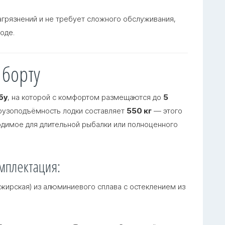
агрязнений и не требует сложного обслуживания,
ходе
.
 борту
бу
, на которой с комфортом размещаются до
5
Грузоподъёмность лодки составляет
550 кг
— этого
ходимое для длительной рыбалки или полноценного
мплектация
:
ажирская) из алюминиевого сплава с остеклением из